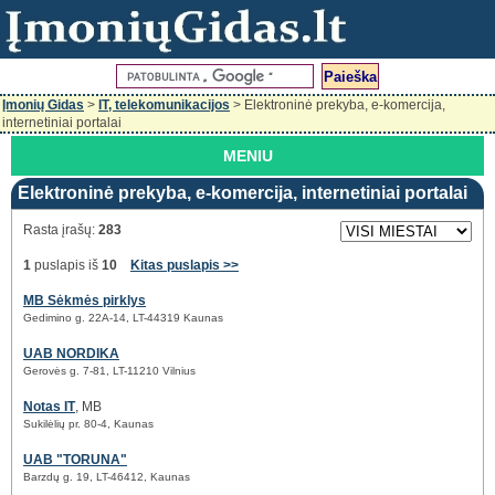
Įmonių Gidas
>
IT, telekomunikacijos
> Elektroninė prekyba, e-komercija,
internetiniai portalai
MENIU
Elektroninė prekyba, e-komercija, internetiniai portalai
Rasta įrašų:
283
1
puslapis iš
10
Kitas puslapis >>
MB Sėkmės pirklys
Gedimino g. 22A-14, LT-44319 Kaunas
UAB NORDIKA
Gerovės g. 7-81, LT-11210 Vilnius
Notas IT
, MB
Sukilėlių pr. 80-4, Kaunas
UAB "TORUNA"
Barzdų g. 19, LT-46412, Kaunas