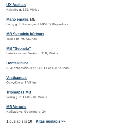
UX Auditas
Kalvarijų g. 125, Vilnius
Mano emalis
, MB
Liepų g. 8, Ketvergiai, LT-95409 Klaipėdos r.
MB Svetainių kūrimas
Taikos pr. 79, Kaunas
MB "Seoneta"
Laisvės namai, Verkių g. 31B, Vilnius
DentalOnline
A. Juozapavičiaus pr. 112, LT-45110 Kaunas
Vecticumas
Galvydžio g. 3 Vilnius
Tripmapas MB
Verkių g. 5, LT-08218, Vilnius
MB Vertatis
Kaišiadorys, Gedimino g. 24
1
puslapis iš
10
Kitas puslapis >>