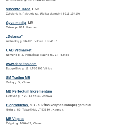
Vincento Trade
, UAB
Zvirbloniu k. Pakruojo raj. (Reikia skambinti 8611 15410)
Gyva medija
, MB
Taikos pr. 88A, Kaunas
„Delansa“
Architektų g. 56-101, Vilnius, LT-04107
UAB Vetmarket
Nemuno g. 4, Virbališkiai, Kauno raj. LT - 53458
www.danelton.com
Daugėliškio g. 11, LT-09302 Vilnius
SM Trading MB
Verkių g. 5, Vilnius
MB Perfectum Incrementum
Lietavos g. 7-20, LT-55140 Jonava
Bioproduktas
, MB - aukštos kokybės kanapių gaminiai
Gėlių g. 89, Tabariškiai, LT-53330 , Kauno r.
MB Vitpeta
Žalgirio g. 106A-43, Vilnius