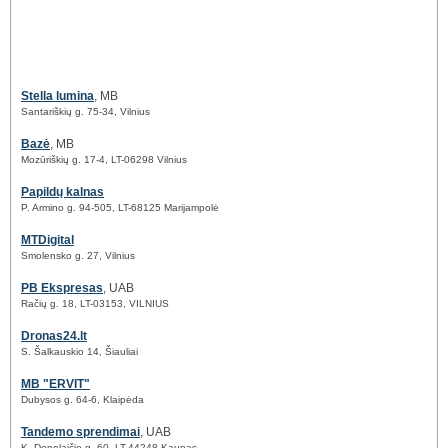
Stella lumina
, MB
Santariškių g. 75-34, Vilnius
Bazė
, MB
Mozūriškių g. 17-4, LT-06298 Vilnius
Papildų kalnas
P. Armino g. 94-505, LT-68125 Marijampolė
MTDigital
Smolensko g. 27, Vilnius
PB Ekspresas
, UAB
Račių g. 18, LT-03153, VILNIUS
Dronas24.lt
S. Šalkauskio 14, Šiauliai
MB "ERVIT"
Dubysos g. 64-6, Klaipėda
Tandemo sprendimai
, UAB
K. Donelaičio g. 60, LT-44248 Kaunas