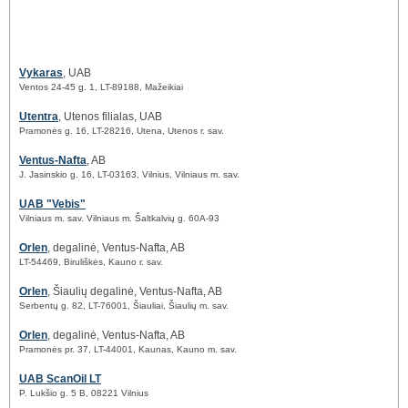
Vykaras
, UAB
Ventos 24-45 g. 1, LT-89188, Mažeikiai
Utentra
, Utenos filialas, UAB
Pramonės g. 16, LT-28216, Utena, Utenos r. sav.
Ventus-Nafta
, AB
J. Jasinskio g. 16, LT-03163, Vilnius, Vilniaus m. sav.
UAB "Vebis"
Vilniaus m. sav. Vilniaus m. Šaltkalvių g. 60A-93
Orlen
, degalinė, Ventus-Nafta, AB
LT-54469, Biruliškės, Kauno r. sav.
Orlen
, Šiaulių degalinė, Ventus-Nafta, AB
Serbentų g. 82, LT-76001, Šiauliai, Šiaulių m. sav.
Orlen
, degalinė, Ventus-Nafta, AB
Pramonės pr. 37, LT-44001, Kaunas, Kauno m. sav.
UAB ScanOil LT
P. Lukšio g. 5 B, 08221 Vilnius