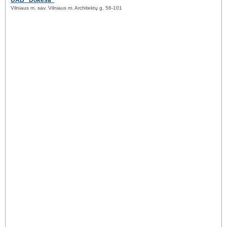
UAB "Dokesa"
Vilniaus m. sav. Vilniaus m. Architektų g. 56-101