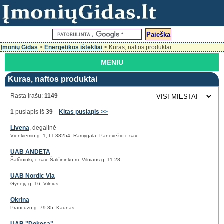
Įmonių Gidas
>
Energetikos ištekliai
> Kuras, naftos produktai
MENIU
Kuras, naftos produktai
Rasta įrašų:
1149
1
puslapis iš
39
Kitas puslapis >>
Livena
, degalinė
Vienkiemio g. 1, LT-38254, Ramygala, Panevėžio r. sav.
UAB ANDETA
Šalčininkų r. sav. Šalčininkų m. Vilniaus g. 11-28
UAB Nordic Via
Gynėjų g. 16, Vilnius
Okrina
Prancūzų g. 79-35, Kaunas