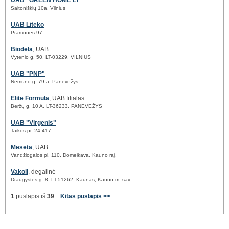
UAB "GREEN HOME LT"
Saltoniškių 10a, Vilnius
UAB Liteko
Pramonės 97
Biodela
, UAB
Vytenio g. 50, LT-03229, VILNIUS
UAB "PNP"
Nemuno g. 79 a. Panevėžys
Elite Formula
, UAB filialas
Beržų g. 10 A, LT-36233, PANEVĖŽYS
UAB "Virgenis"
Taikos pr. 24-417
Meseta
, UAB
Vandžiogalos pl. 110, Domeikava, Kauno raj.
Vakoil
, degalinė
Draugystės g. 8, LT-51262, Kaunas, Kauno m. sav.
1
puslapis iš
39
Kitas puslapis >>