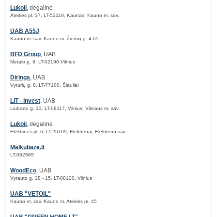
Lukoil
, degalinė
Ateities pl. 37, LT-52119, Kaunas, Kauno m. sav.
UAB A55J
Kauno m. sav. Kauno m. Žiemių g. 4-65
BFD Group
, UAB
Metalo g. 9, LT-02190 Vilnius
Diringa
, UAB
Vyturių g. 8, LT-77100, Šiauliai
LIT - Invest
, UAB
Liubarto g. 33, LT-08117, Vilnius, Vilniaus m. sav.
Lukoil
, degalinė
Elektrinės pl. 6, LT-26109, Elektrėnai, Elektrėnų sav.
Malkubaze.lt
LT-092565
WoodEco
, UAB
Vytauto g. 28 - 15, LT-08120, Vilnius
UAB "VETOIL"
Kauno m. sav. Kauno m. Ateities pl. 45