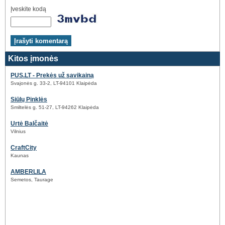
Įveskite kodą
Kitos įmonės
PUS.LT - Prekės už savikainą
Svajonės g. 33-2, LT-94101 Klaipėda
Siūlų Pinklės
Smiltelės g. 51-27, LT-94262 Klaipėda
Urtė Balčaitė
Vilnius
CraftCity
Kaunas
AMBERLILA
Semetos, Taurage