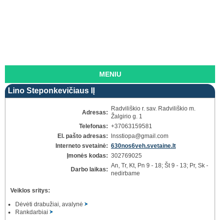
MENIU
Lino Steponkevičiaus IĮ
Radviliškio r. sav. Radviliškio m.
Adresas:
Žalgirio g. 1
Telefonas:
+37063159581
El. pašto adresas:
lnsstiopa
@gmail.com
Interneto svetainė:
630nos6veh.svetaine.lt
Įmonės kodas:
302769025
An, Tr, Kt, Pn 9 - 18; Št 9 - 13; Pr, Sk -
Darbo laikas:
nedirbame
Veiklos sritys:
Dėvėti drabužiai, avalynė
Rankdarbiai