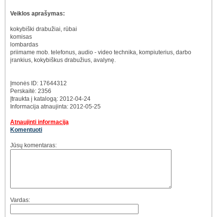
Veiklos aprašymas:
kokybiški drabužiai, rūbai
komisas
lombardas
priimame mob. telefonus, audio - video technika, kompiuterius, darbo
įrankius, kokybiškus drabužius, avalynę.
Įmonės ID: 17644312
Perskaitė: 2356
Įtraukta į katalogą: 2012-04-24
Informacija atnaujinta: 2012-05-25
Atnaujinti informaciją
Komentuoti
Jūsų komentaras:
Vardas: