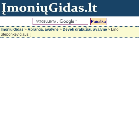
Įmonių Gidas
>
Apranga, avalynė
>
Dėvėti drabužiai, avalynė
> Lino
Steponkevičiaus IĮ