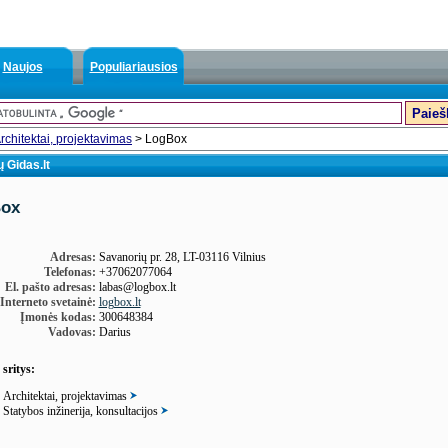
Naujos
Populiariausios
rchitektai, projektavimas
> LogBox
 Gidas.lt
ox
Adresas:
Savanorių pr. 28, LT-03116 Vilnius
Telefonas:
+37062077064
El. pašto adresas:
labas@logbox.lt
Interneto svetainė:
logbox.lt
Įmonės kodas:
300648384
Vadovas:
Darius
 sritys:
Architektai, projektavimas
Statybos inžinerija, konsultacijos