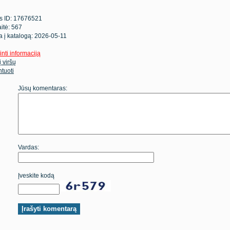
s ID: 17676521
itė: 567
ta į katalogą: 2026-05-11
inti informaciją
 į viršų
tuoti
Jūsų komentaras:
Vardas:
Įveskite kodą