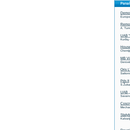
Panaš
Demo
Europo
Remon
A. Tumė
UAB "
Kuršių 
Hous
Chemij
MB Vi
Gerovės
Oris L
Saltoni
Pds.lt
S.Žuka
UAB 
Savanor
Coscr
Mechan
Staty
Kalvari