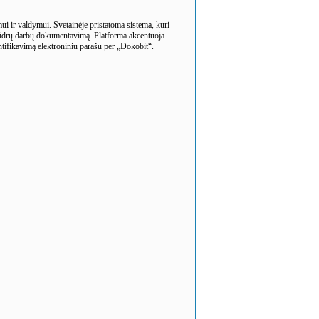
i ir valdymui. Svetainėje pristatoma sistema, kuri
 skaidrų darbų dokumentavimą. Platforma akcentuoja
tifikavimą elektroniniu parašu per „Dokobit“.