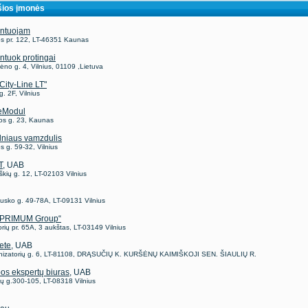
ios įmonės
ntuojam
s pr. 122, LT-46351 Kaunas
tuok protingai
no g. 4, Vilnius, 01109 ,Lietuva
City-Line LT"
g. 2F, Vilnius
eModul
os g. 23, Kaunas
lniaus vamzdulis
 g. 59-32, Vilnius
T
, UAB
škių g. 12, LT-02103 Vilnius
usko g. 49-78A, LT-09131 Vilnius
„PRIMUM Group“
ių pr. 65A, 3 aukštas, LT-03149 Vilnius
ete
, UAB
izatorių g. 6, LT-81108, DRĄSUČIŲ K. KURŠĖNŲ KAIMIŠKOJI SEN. ŠIAULIŲ R.
bos ekspertų biuras
, UAB
jų g.300-105, LT-08318 Vilnius