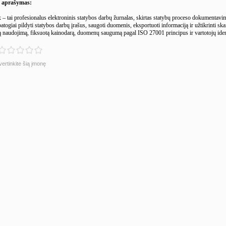
s aprašymas:
– tai profesionalus elektroninis statybos darbų žurnalas, skirtas statybų proceso dokumentavimu
patogiai pildyti statybos darbų įrašus, saugoti duomenis, eksportuoti informaciją ir užtikrinti
ą naudojimą, fiksuotą kainodarą, duomenų saugumą pagal ISO 27001 principus ir vartotojų iden
vertinkite šią įmonę