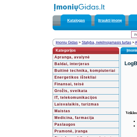
Katalogas
Įtraukti įmonę
Įmonių Gidas
>
Statyba, nekilnojamasis turtas
>
A
Kategorijos
Įmonių
Apranga, avalynė
LogB
Baldai, interjeras
Buitinė technika, kompiuteriai
Energetikos ištekliai
Finansai, teisė
Grožis, sveikata
IT, telekomunikacijos
Laisvalaikis, turizmas
Maistas
Veiklos
Medicina, farmacija
Paslaugos
Pramonė, įranga