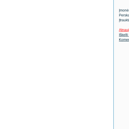
Įmonė
Perska
Įtrauk
Atnauj
Iškelti
Komen