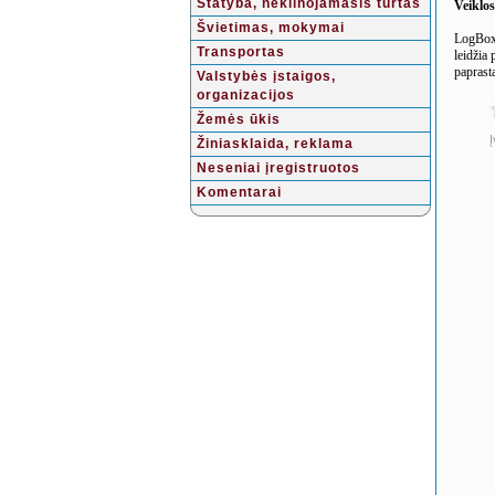
Statyba, nekilnojamasis turtas
Veiklo
Švietimas, mokymai
LogBox 
Transportas
leidžia 
paprast
Valstybės įstaigos,
organizacijos
Žemės ūkis
Į
Žiniasklaida, reklama
Neseniai įregistruotos
Komentarai