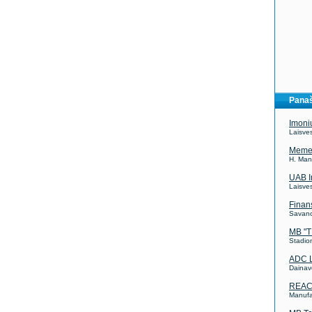
Panaš
Imoni
Laisves
Meme
H. Man
UAB I
Laisves
Finan
Savano
MB "T
Stadio
ADC L
Dainav
REACH
Manufa