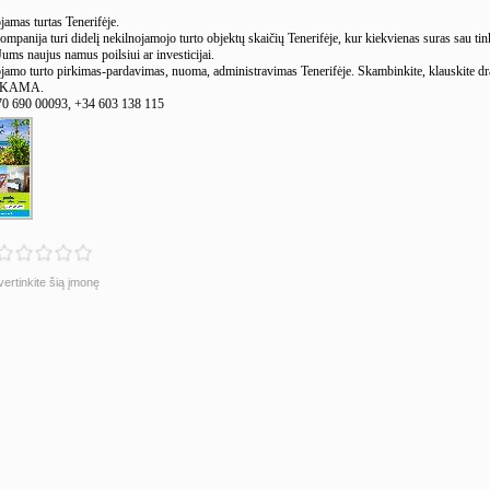
jamas turtas Tenerifėje.
mpanija turi didelį nekilnojamojo turto objektų skaičių Tenerifėje, kur kiekvienas suras sau ti
Jums naujus namus poilsiui ar investicijai.
jamo turto pirkimas-pardavimas, nuoma, administravimas Tenerifėje. Skambinkite, klauskite drą
KAMA.
70 690 00093, +34 603 138 115
vertinkite šią įmonę