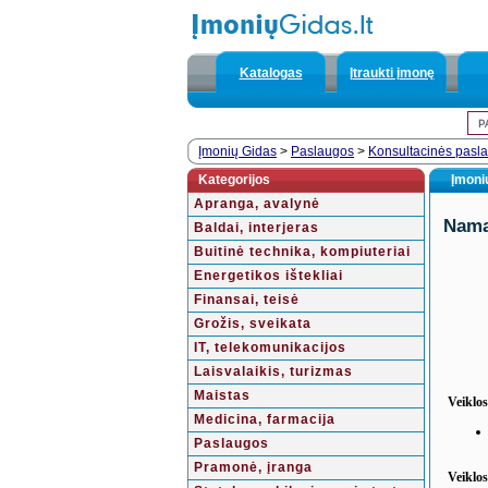
Katalogas
Įtraukti įmonę
Įmonių Gidas
>
Paslaugos
>
Konsultacinės pasl
Kategorijos
Įmonių
Apranga, avalynė
Nama
Baldai, interjeras
Buitinė technika, kompiuteriai
Energetikos ištekliai
Finansai, teisė
Grožis, sveikata
IT, telekomunikacijos
Laisvalaikis, turizmas
Maistas
Veiklos
Medicina, farmacija
Paslaugos
Pramonė, įranga
Veiklo