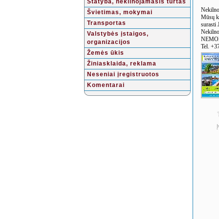
Statyba, nekilnojamasis turtas
Nekilno
Švietimas, mokymai
Mūsų ko
Transportas
surasti 
Nekilno
Valstybės įstaigos,
NEMO
organizacijos
Tel. +3
Žemės ūkis
Žiniasklaida, reklama
Neseniai įregistruotos
Komentarai
Į