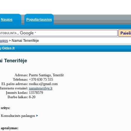
Naujos
Populiariausios
augos
> Namai Tenerifėje
 Gidas.lt
i Tenerifėje
Adresas:
Puerto Santiago, Tenerifė
Telefonas:
+370 630 75 555
El. pašto adresas:
roolka.s@gmail.com
Interneto svetainė:
namaitenerifeje.lt
Įmonės kodas:
13578579
Darbo laikas:
8-20
 sritys:
Konsultacinės paslaugos
s aprašymas: