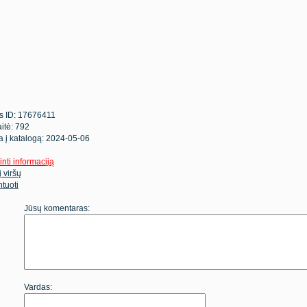
s ID: 17676411
itė: 792
ta į katalogą: 2024-05-06
inti informaciją
 į viršų
tuoti
Jūsų komentaras:
Vardas: