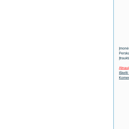
Įmonė
Perska
Įtrauk
Atnauj
Iškelti
Komen