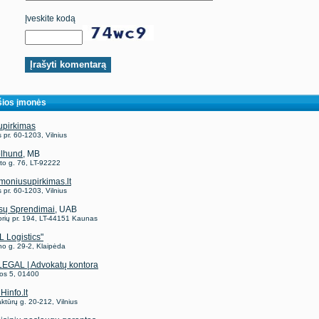
Įveskite kodą
ios įmonės
upirkimas
 pr. 60-1203, Vilnius
lhund
, MB
to g. 76, LT-92222
moniusupirkimas.lt
 pr. 60-1203, Vilnius
sų Sprendimai
, UAB
rių pr. 194, LT-44151 Kaunas
L Logistics"
no g. 29-2, Klaipėda
EGAL | Advokatų kontora
os 5, 01400
info.lt
ktūrų g. 20-212, Vilnius