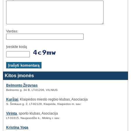
Vardas:
Įveskite kodą
Kitos įmonės
Belmonto Žirgynas
Belmonto g. 34 B, LT-01206, VILNIUS
Kuršiai
, Klaipėdos miesto regbio klubas, Asociacija
S. Šimkaus g. 2, LT-92128, Klaipėda, Klaipėdos m. sav.
Virinta
, sporto klubas, Asociacija
LT-33315, Naujasodžio k., Molėtų r. sav.
Kristina Yoga