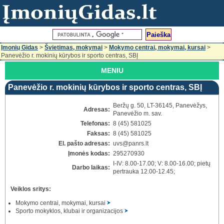
Įmonių Gidas
>
Švietimas, mokymai
>
Mokymo centrai, mokymai, kursai
>
Panevėžio r. mokinių kūrybos ir sporto centras, SBĮ
MENIU
Panevėžio r. mokinių kūrybos ir sporto centras, SBĮ
Beržų g. 50, LT-36145, Panevėžys,
Adresas:
Panevėžio m. sav.
Telefonas:
8 (45) 581025
Faksas:
8 (45) 581025
El. pašto adresas:
uvs
@panrs.lt
Įmonės kodas:
295270930
I-IV: 8.00-17.00; V: 8.00-16.00; pietų
Darbo laikas:
pertrauka 12.00-12.45;
Veiklos sritys:
Mokymo centrai, mokymai, kursai
Sporto mokyklos, klubai ir organizacijos