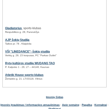
Gladiatorius
, sporto klubas
Respublikos g. 28, Panevėžys
AJP šokių Studija
Taikos pr. 78 , Klaipėda
VŠĮ "LINEDANCE"- šokių studija
Verkių g. 29, 15 korpusas, PC "Parkas Outlet"
Rytų kultūros studija WUDANG TAO
P. Kalpoko 1 - 26, LT – 44146, Kaunas
Atletik House sporto klubas
Žemaitės g. 21 ,LT-03118, Vilnius
Įmonių Gidas
Įmonės įtraukimas / informacijos atnaujinimas
-
Apie svetainę
-
Pagalba
-
Kontaktai
-
Skelbimai