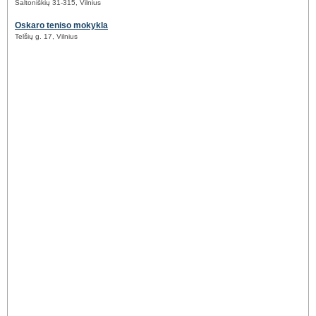
Saltoniškių 31-315, Vilnius
Oskaro teniso mokykla
Telšių g. 17, Vilnius