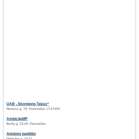
UAB „Skorpiono Takas“
Nemuno g. 79, Panevėžys, LT-37355
AmbicijaMP
Beržų g. 23-49, Panevėžys
Apolono papildai
Didlaukio g. 10-11