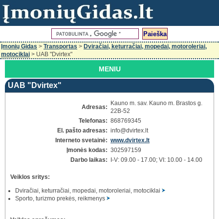
Įmonių Gidas
>
Transportas
>
Dviračiai, keturračiai, mopedai, motoroleriai,
motociklai
> UAB "Dvirtex"
MENIU
UAB "Dvirtex"
Kauno m. sav. Kauno m. Brastos g.
Adresas:
22B-52
Telefonas:
868769345
El. pašto adresas:
info
@dvirtex.lt
Interneto svetainė:
www.dvirtex.lt
Įmonės kodas:
302597159
Darbo laikas:
I-V: 09.00 - 17.00; VI: 10.00 - 14.00
Veiklos sritys:
Dviračiai, keturračiai, mopedai, motoroleriai, motociklai
Sporto, turizmo prekės, reikmenys