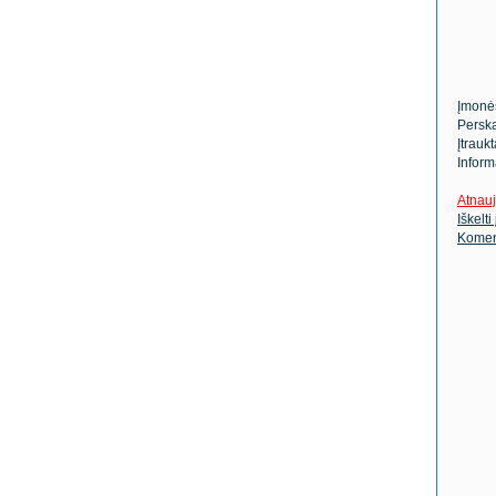
Įmonė
Perska
Įtrauk
Inform
Atnauj
Iškelti
Komen