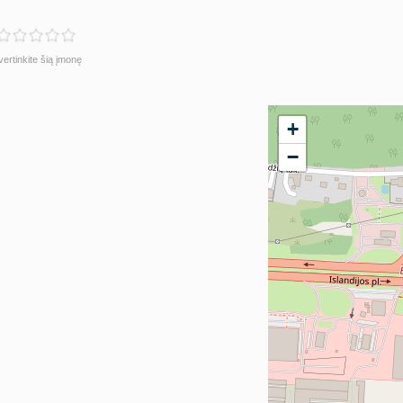
vertinkite šią įmonę
+
−