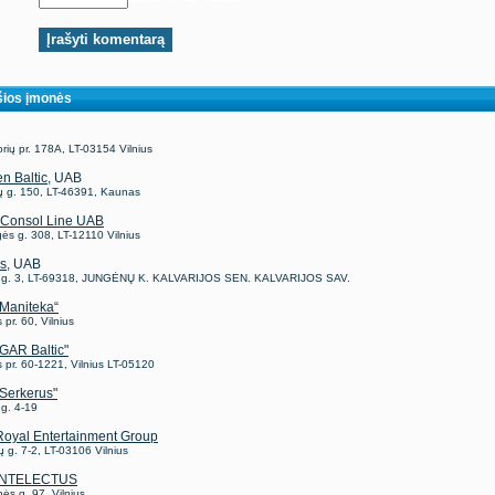
ios įmonės
rių pr. 178A, LT-03154 Vilnius
n Baltic
, UAB
ių g. 150, LT-46391, Kaunas
c Consol Line UAB
ės g. 308, LT-12110 Vilnius
s
, UAB
 g. 3, LT-69318, JUNGĖNŲ K. KALVARIJOS SEN. KALVARIJOS SAV.
Maniteka“
 pr. 60, Vilnius
GAR Baltic"
 pr. 60-1221, Vilnius LT-05120
Serkerus"
g. 4-19
oyal Entertainment Group
 g. 7-2, LT-03106 Vilnius
INTELECTUS
ės g. 97, Vilnius