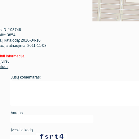
s ID: 103748
itė: 3854
ta į katalogą: 2010-04-10
acija atnaujinta: 2011-11-08
inti informaciją
 į viršų
tuoti
Jūsų komentaras:
Vardas:
Įveskite kodą