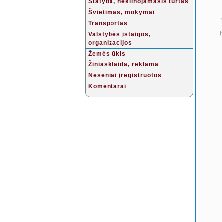
Statyba, nekilnojamasis turtas
Švietimas, mokymai
Transportas
Į
Valstybės įstaigos,
organizacijos
Žemės ūkis
Žiniasklaida, reklama
Neseniai įregistruotos
Komentarai