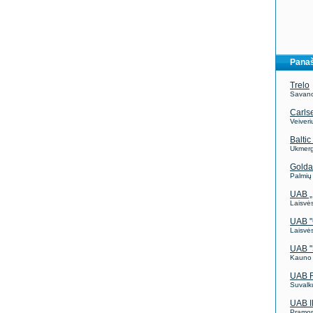
Panaš
Trelo
Savano
Carlse
Veiver
Balti
Ukmerg
Golda
Palmių
UAB „
Laisvės
UAB "
Laisvės
UAB "
Kauno 
UAB R
Suvalkų
UAB 
Pramon