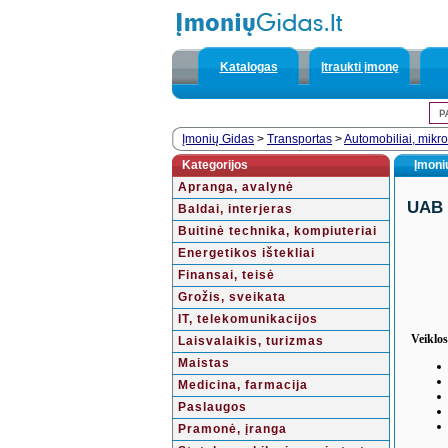
Katalogas
Įtraukti įmonę
Įmonių Gidas
>
Transportas
>
Automobiliai, mikr
Kategorijos
Įmonių
Apranga, avalynė
UAB 
Baldai, interjeras
Buitinė technika, kompiuteriai
Energetikos ištekliai
Finansai, teisė
Grožis, sveikata
IT, telekomunikacijos
Veiklos
Laisvalaikis, turizmas
Maistas
Medicina, farmacija
Paslaugos
Pramonė, įranga