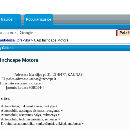
Naujos
Populiariausios
oautobusai, prekyba
> UAB Inchcape Motors
 Gidas.lt
Inchcape Motors
Adresas:
Islandijos pl. 31, LT-49177, KAUNAS
El. pašto adresas:
kaunas@inchcape.lt
Interneto svetainė:
inchcape.lt
Įmonės kodas:
300805444
 sritys:
Automobiliai, mikroautobusai, prekyba
Automobilių apsaugos sistemos, įrengimas
Automobilių atsarginės dalys, reikmenys
Automobilių techninė priežiūra, remontas
Krovininiai automobiliai, sunkvežimiai, vilkikai, autobusai