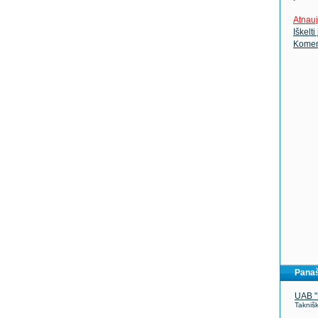
Atnauj
Iškelti
Komen
Panaš
UAB 
Taknišk