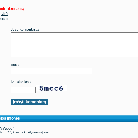
inti informaciją
 į viršų
tuoti
Jūsų komentaras:
Vardas:
Įveskite kodą
ios įmonės
"MWood"
ių g. 32, Alytaus k., Alytaus raj.sav.