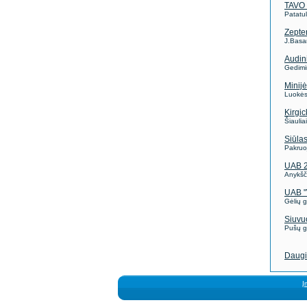
TAVO
Patatul
Zepter
J.Basa
Audin
Gedimi
Minijė
Luokės 
Kirgic
Šiauliai
Siūla
Pakruo
UAB 
Anykšči
UAB "
Gėlių g
Siuvuo
Pušų g.
Daugi
Į