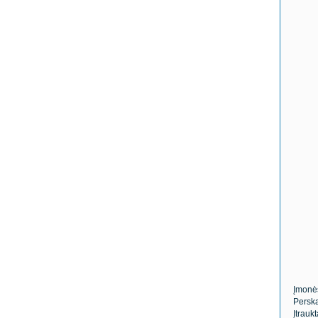
Įmonė
Perska
Įtrauk