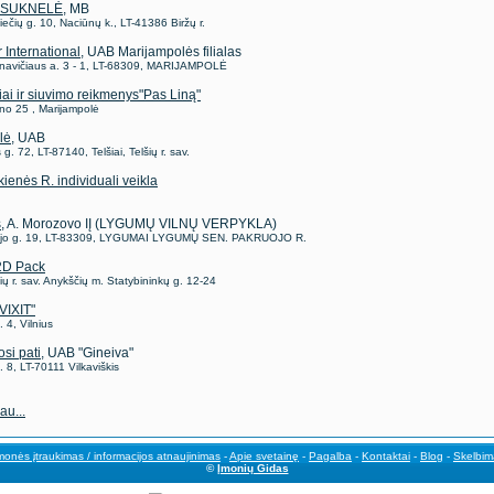
 SUKNELĖ
, MB
iečių g. 10, Naciūnų k., LT-41386 Biržų r.
 International
, UAB Marijampolės filialas
navičiaus a. 3 - 1, LT-68309, MARIJAMPOLĖ
iai ir siuvimo reikmenys"Pas Liną"
no 25 , Marijampolė
lė
, UAB
g. 72, LT-87140, Telšiai, Telšių r. sav.
kienės R. individuali veikla
s
, A. Morozovo IĮ (LYGUMŲ VILNŲ VERPYKLA)
jo g. 19, LT-83309, LYGUMAI LYGUMŲ SEN. PAKRUOJO R.
2D Pack
ų r. sav. Anykščių m. Statybininkų g. 12-24
VIXIT"
. 4, Vilnius
si pati
, UAB "Gineiva"
 8, LT-70111 Vilkaviškis
au...
monės įtraukimas / informacijos atnaujinimas
-
Apie svetainę
-
Pagalba
-
Kontaktai
-
Blog
-
Skelbim
©
Įmonių Gidas