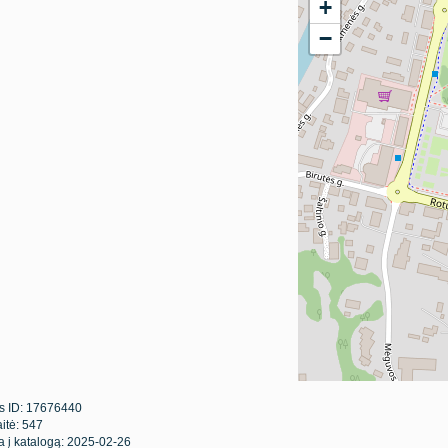
+
−
s ID: 17676440
itė: 547
ta į katalogą: 2025-02-26