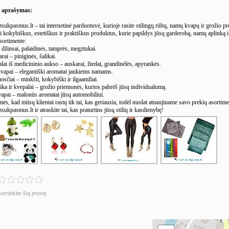
s aprašymas:
ukpasmus.lt – tai internetinė parduotuvė, kurioje rasite stilingų rūbų, namų kvapų ir grožio pr
i kokybiškus, estetiškus ir praktiškus produktus, kurie papildys jūsų garderobą, namų aplinką i
ortimente:
 džinsai, palaidinės, tamprės, megztukai.
ai – piniginės, šalikai.
lai iš medicininio aukso – auskarai, žiedai, grandinėlės, apyrankės.
apai – elegantiški aromatai jaukiems namams.
sčiai – minkšti, kokybiški ir ilgaamžiai.
ka ir kvepalai – grožio priemonės, kurios pabrėš jūsų individualumą.
apai – malonūs aromatai jūsų automobiliui.
s, kad mūsų klientai rastų tik tai, kas geriausia, todėl nuolat atnaujiname savo prekių asortim
kpasmus.lt ir atraskite tai, kas praturtins jūsų stilių ir kasdienybę!
vertinkite šią įmonę