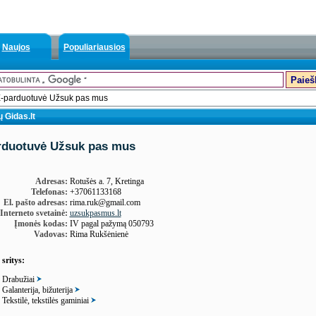
Naujos
Populiariausios
-parduotuvė Užsuk pas mus
 Gidas.lt
rduotuvė Užsuk pas mus
Adresas:
Rotušės a. 7, Kretinga
Telefonas:
+37061133168
El. pašto adresas:
rima.ruk@gmail.com
Interneto svetainė:
uzsukpasmus.lt
Įmonės kodas:
IV pagal pažymą 050793
Vadovas:
Rima Rukšėnienė
 sritys:
Drabužiai
Galanterija, bižuterija
Tekstilė, tekstilės gaminiai