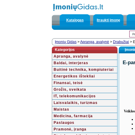
Katalogas
Įtraukti įmonę
Įmonių Gidas
>
Apranga, avalynė
>
Drabužiai
> E
Kategorijos
Įmonių
Apranga, avalynė
E-pa
Baldai, interjeras
Buitinė technika, kompiuteriai
Energetikos ištekliai
Finansai, teisė
Grožis, sveikata
IT, telekomunikacijos
Laisvalaikis, turizmas
Maistas
Veiklos
Medicina, farmacija
Paslaugos
Pramonė, įranga