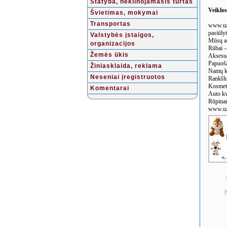
Statyba, nekilnojamasis turtas
Veiklo
Švietimas, mokymai
Transportas
www.uzs
pasiūlyt
Valstybės įstaigos,
Mūsų as
organizacijos
Rūbai –
Žemės ūkis
Aksesuar
Papuoša
Žiniasklaida, reklama
Namų kv
Neseniai įregistruotos
Rankšluo
Kosmeti
Komentarai
Auto kv
Rūpinamė
www.uzsu
Į