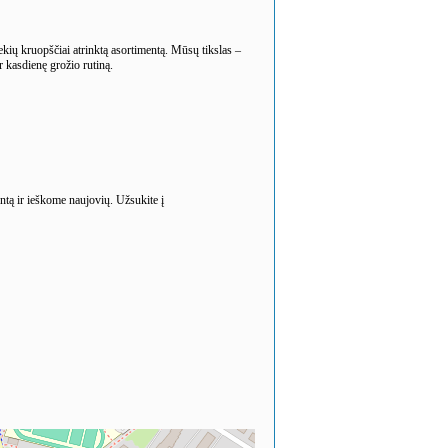
ekių kruopščiai atrinktą asortimentą. Mūsų tikslas –
r kasdienę grožio rutiną.
entą ir ieškome naujovių. Užsukite į