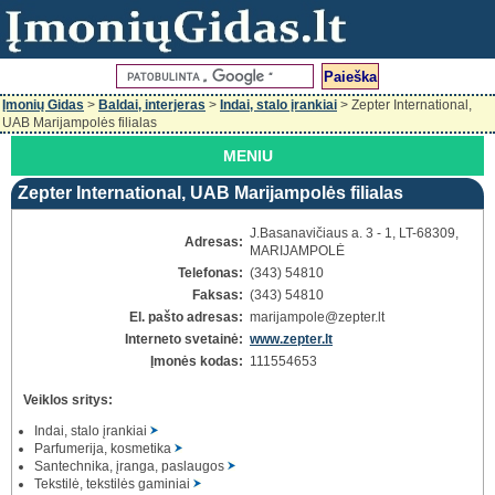
Įmonių Gidas
>
Baldai, interjeras
>
Indai, stalo įrankiai
> Zepter International,
UAB Marijampolės filialas
MENIU
Zepter International, UAB Marijampolės filialas
J.Basanavičiaus a. 3 - 1, LT-68309,
Adresas:
MARIJAMPOLĖ
Telefonas:
(343) 54810
Faksas:
(343) 54810
El. pašto adresas:
marijampole
@zepter.lt
Interneto svetainė:
www.zepter.lt
Įmonės kodas:
111554653
Veiklos sritys:
Indai, stalo įrankiai
Parfumerija, kosmetika
Santechnika, įranga, paslaugos
Tekstilė, tekstilės gaminiai