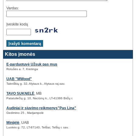
Vardas:
Įveskite kodą
Kitos įmonės
E-parduotuvė Užsuk pas mus
Rotušės a. 7, Kretinga
UAB "MWood"
Takniškių g. 32, Alytaus k., Alytaus raj.sav.
TAVO SUKNELĖ
, MB
Patatuliečių g. 10, Naciūnų k., LT-41386 Biržų r.
Audiniai ir siuvimo reikmenys"Pas Liną"
Gedimino 25 , Marijampolė
Minijėlė
, UAB
Luokės g. 72, LT-87140, Telšiai, Telšių r. sav.