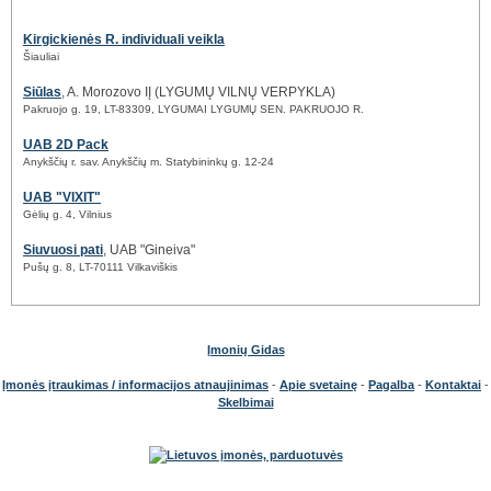
Kirgickienės R. individuali veikla
Šiauliai
Siūlas
, A. Morozovo IĮ (LYGUMŲ VILNŲ VERPYKLA)
Pakruojo g. 19, LT-83309, LYGUMAI LYGUMŲ SEN. PAKRUOJO R.
UAB 2D Pack
Anykščių r. sav. Anykščių m. Statybininkų g. 12-24
UAB "VIXIT"
Gėlių g. 4, Vilnius
Siuvuosi pati
, UAB "Gineiva"
Pušų g. 8, LT-70111 Vilkaviškis
Įmonių Gidas
Įmonės įtraukimas / informacijos atnaujinimas
-
Apie svetainę
-
Pagalba
-
Kontaktai
-
Skelbimai