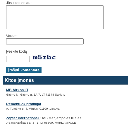
Jūsų komentaras:
Vardas:
Įveskite kodą
Kitos įmonės
MB Airkon LT
Girėnų k., Girėnų g. 1A-7, LT-71148 Šakių r.
Remontuok protingai
A. Tumėno g. 4, Vilnius, 01109 ,Lietuva
Zepter International
, UAB Marijampolės filialas
J.Basanavičiaus a. 3 - 1, LT-68309, MARIJAMPOLĖ