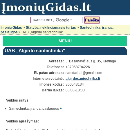
Įmonių Gidas
>
Statyba, nekilnojamasis turtas
>
Santechnika, įranga,
paslaugos
> UAB „Algirdo santechnika“
MENIU
UAB „Algirdo santechnika“
Adresas:
J. Basanavičiaus g. 35, Kretinga
Telefonas:
+37068794226
El. pašto adresas:
santdarbai
@gmail.com
Interneto svetainė:
algirdosantechnika.lt
Įmonės kodas:
300543134
Darbo laikas:
08:00-18:00
Veiklos sritys:
Santechnika, įranga, paslaugos
Veiklos aprašymas: