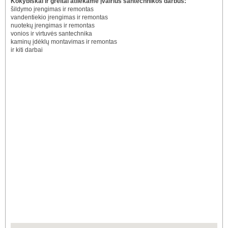
Kokybiškai ir greitai atliekame įvairius santechnikos darbus:
šildymo įrengimas ir remontas
vandentiekio įrengimas ir remontas
nuotekų įrengimas ir remontas
vonios ir virtuvės santechnika
kaminų įdėklų montavimas ir remontas
ir kiti darbai