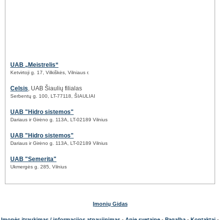
UAB „Meistrelis“
Ketvirtoji g. 17, Vilkiškės, Vilniaus r.
Celsis
, UAB Šiaulių filialas
Serbentų g. 100, LT-77118, ŠIAULIAI
UAB "Hidro sistemos"
Dariaus ir Girėno g. 113A, LT-02189 Vilnius
UAB "Hidro sistemos"
Dariaus ir Girėno g. 113A, LT-02189 Vilnius
UAB "Semerita"
Ukmergės g. 285, Vilnius
Įmonių Gidas
Įmonės įtraukimas / informacijos atnaujinimas
-
Apie svetainę
-
Pagalba
-
Kontaktai
-