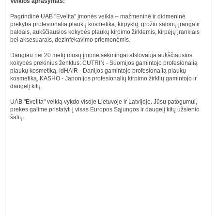
Veiklos aprašymas:
Pagrindinė UAB "Evelita" įmonės veikla – mažmeninė ir didmeninė
prekyba profesionalia plaukų kosmetika, kirpyklų, grožio salonų įranga ir
baldais, aukščiausios kokybės plaukų kirpimo žirklėmis, kirpėjų įrankiais
bei aksesuarais, dezinfekavimo priemonėmis.
Daugiau nei 20 metų mūsų įmonė sėkmingai atstovauja aukščiausios
kokybės prekinius ženklus: CUTRIN - Suomijos gamintojo profesionalią
plaukų kosmetiką, IdHAIR - Danijos gamintojo profesionalią plaukų
kosmetiką, KASHO - Japonijos profesionalių kirpimo žirklių gamintojo ir
daugelį kitų.
UAB "Evelita" veiklą vykdo visoje Lietuvoje ir Latvijoje. Jūsų patogumui,
prekes galime pristatyti į visas Europos Sąjungos ir daugelį kitų užsienio
šalių.