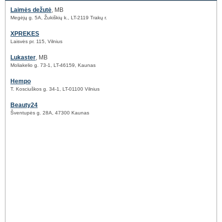
Laimės dežutė
, MB
Megėjų g. 5A, Žukiškių k., LT-2119 Trakų r.
XPREKES
Laisvės pr. 115, Vilnius
Lukaster
, MB
Moliakelio g. 73-1, LT-46159, Kaunas
Hempo
T. Kosciuškos g. 34-1, LT-01100 Vilnius
Beauty24
Šventupės g. 28A, 47300 Kaunas