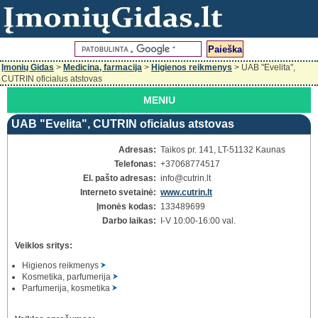
Įmonių Gidas
>
Medicina, farmacija
>
Higienos reikmenys
> UAB "Evelita",
CUTRIN oficialus atstovas
MENIU
UAB "Evelita", CUTRIN oficialus atstovas
Adresas:
Taikos pr. 141, LT-51132 Kaunas
Telefonas:
+37068774517
El. pašto adresas:
info
@cutrin.lt
Interneto svetainė:
www.cutrin.lt
Įmonės kodas:
133489699
Darbo laikas:
I-V 10:00-16:00 val.
Veiklos sritys:
Higienos reikmenys
Kosmetika, parfumerija
Parfumerija, kosmetika